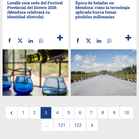
Lavalle será sede del Festival
Época de heladas en
Provincial del Envero 2026
Mendoza: cómo la tecnología
(Mendoza celebrará su
aplicada busca frenar
identidad olivícola)
pérdidas millonarias
1
2
3
4
5
6
7
8
9
10
...
121
122