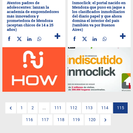
Atentos padres de
Inmoclick: el portal nacido en
adolescentes: lanzan la
Mendoza que puso en jaque a
academia de emprendedores
los clasificados inmobiliarios
más innovadora y
del diario papel y que ahora
prometedora de Mendoza
domina el interior del país
(aceptan chicos de 14 a 25
(también va por Buenos
años)
Aires)
1
2
...
111
112
113
114
115
116
117
118
119
120